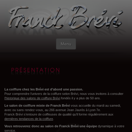
Toggle
Menu
navigation
La coiffure chez les Brévi est d’abord une passion.
Pour comprendre l’univers de la coiffure selon Brévi, nous vous invitons à consulter
l’historique des salons de coiffure Brévi
fondés il y a plus de 50 ans.
Le salon de coiffure mixte de Franck Brévi
vous accueille du mardi au samedi,
avec ou sans rendez-vous, au 266 avenue Jean Jaurès à Lyon 7e.
Franck Brévi s’entoure de coiffeuses de qualité qu’il forme régulièrement aux
dernières tendances de la coiffure
.
Vous retrouverez donc au salon de Franck Brévi une équipe
dynamique à votre
service.